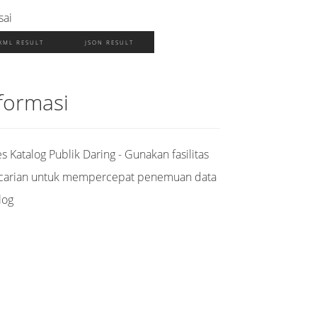
sai
XML RESULT
JSON RESULT
formasi
s Katalog Publik Daring - Gunakan fasilitas
carian untuk mempercepat penemuan data
log