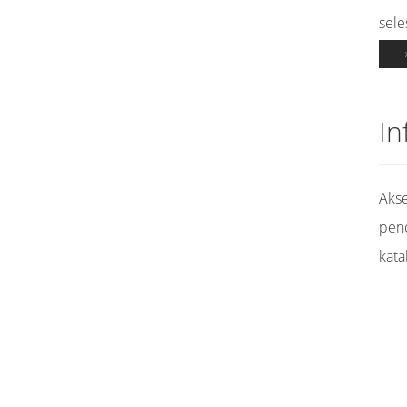
sele
In
Akse
pen
kata