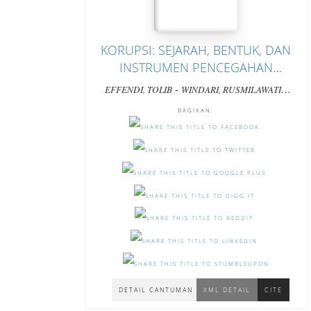
KORUPSI: SEJARAH, BENTUK, DAN
INSTRUMEN PENCEGAHAN
MELALUI LEMBAGA PENDIDIKAN
-
-
EFFENDI, TOLIB
WINDARI, RUSMILAWATI
ARTHA, DEMI
BAGIKAN:
DETAIL CANTUMAN
XML DETAIL
CITE