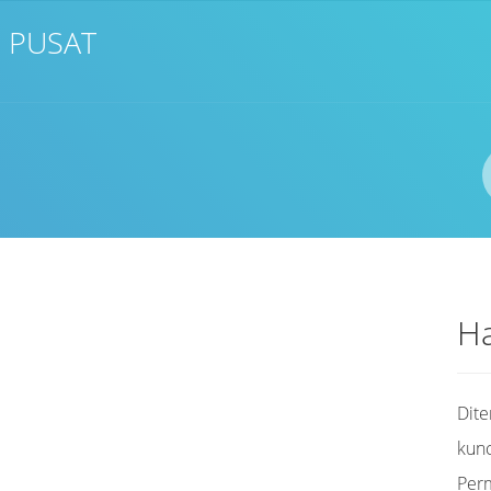
 PUSAT
Ha
Dit
kunc
Per