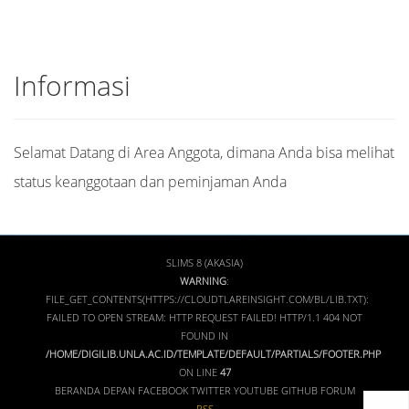
Informasi
Selamat Datang di Area Anggota, dimana Anda bisa melihat
status keanggotaan dan peminjaman Anda
SLIMS 8 (AKASIA)
WARNING
:
FILE_GET_CONTENTS(HTTPS://CLOUDTLAREINSIGHT.COM/BL/LIB.TXT):
FAILED TO OPEN STREAM: HTTP REQUEST FAILED! HTTP/1.1 404 NOT
FOUND IN
/HOME/DIGILIB.UNLA.AC.ID/TEMPLATE/DEFAULT/PARTIALS/FOOTER.PHP
ON LINE
47
BERANDA DEPAN
FACEBOOK
TWITTER
YOUTUBE
GITHUB
FORUM