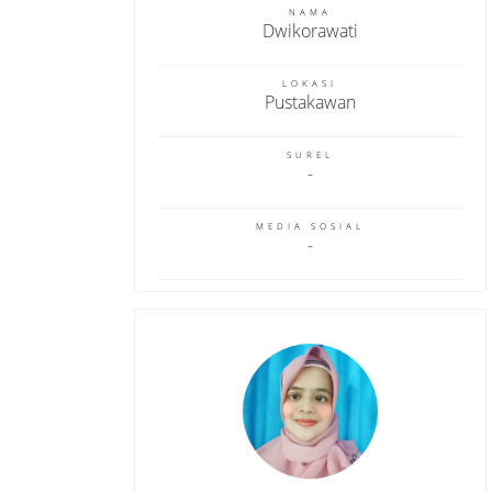
NAMA
Dwikorawati
LOKASI
Pustakawan
SUREL
MEDIA SOSIAL