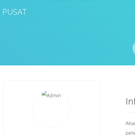
 PUSAT
In
Akse
pen