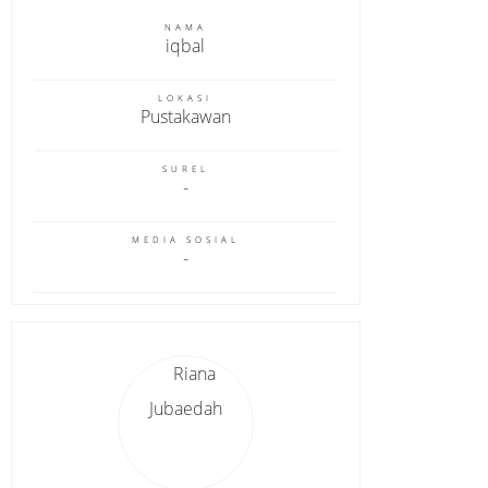
NAMA
iqbal
LOKASI
Pustakawan
SUREL
MEDIA SOSIAL