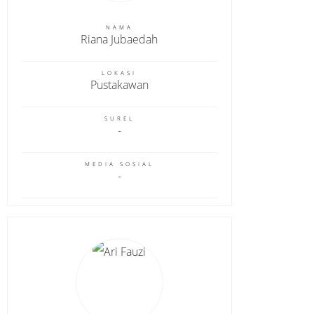
NAMA
Riana Jubaedah
LOKASI
Pustakawan
SUREL
MEDIA SOSIAL