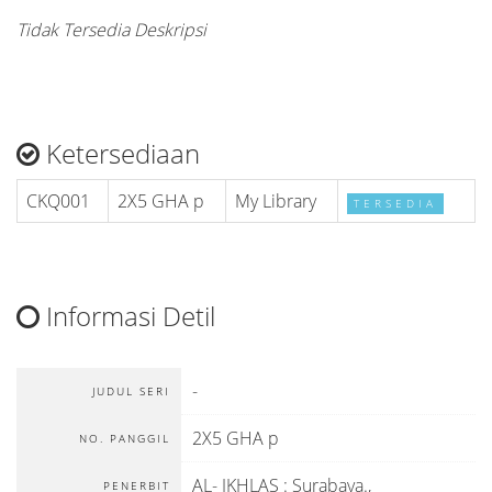
Tidak Tersedia Deskripsi
Ketersediaan
CKQ001
2X5 GHA p
My Library
TERSEDIA
Informasi Detil
-
JUDUL SERI
2X5 GHA p
NO. PANGGIL
AL- IKHLAS
:
Surabaya
.,
PENERBIT